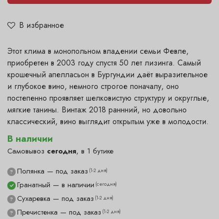
В избранное
Этот клима в монопольном владении семьи Февле,
приобретен в 2003 году спустя 50 лет лизинга. Самый
крошечный апелласьон в Бургундии даёт выразительное
и глубокое вино, немного строгое поначалу, оно
постепенно проявляет шелковистую структуру и округлые,
мягкие танины. Винтаж 2018 раннний, но довольно
классический, вино выглядит открытым уже в молодости.
В наличии
Самовывоз
сегодня
, в 1 бутике
Полянка — под заказ
(1-2 дня)
?
Гранатный — в наличии
(сегодня)
✓
Сухаревка — под заказ
(1-2 дня)
?
Пречистенка — под заказ
(1-2 дня)
?