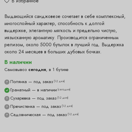
В избранное
Выдающийся санджовезе сочетает в себе комплексный,
многослойный характер, способность к долгой
выдержке, элегантную мягкость и предельно чистую,
иязысканную ароматику. Производится ограниченным
релизом, около 5000 бутылок в лучший год. Выдержка
около 24 месяцев в больших дубовых бочках.
В наличии
Самовывоз
сегодня
, в 1 бутике
Полянка — под заказ
(1-2 дня)
?
Гранатный — в наличии
(сегодня)
✓
Сухаревка — под заказ
(1-2 дня)
?
Пречистенка — под заказ
(1-2 дня)
?
Садовническая — под заказ
(1-2 дня)
?