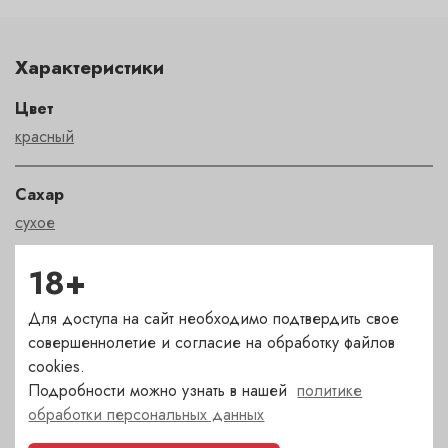
Характеристики
Цвет
красный
Сахар
сухое
18+
Страна
Италия
Для доступа на сайт необходимо подтвердить свое
совершеннолетие и согласие на обработку файлов
Сорт
cookies.
Подробности можно узнать в нашей
политике
санджовезе
обработки персональных данных