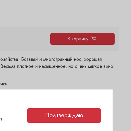
В корзину
озяйства. Богатый и многогранный нос, хорошая
. Весьма плотное и насыщенное, но очень мягкое вино.
тике
ня)
2 дня)
2 дня)
Подтверждаю
s.
(сегодня)
каз
(1-2 дня)