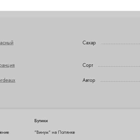
расный
Сахар
ранция
Сорт
ordeaux
Автор
Бутики
шение
"Винум" на Полянке