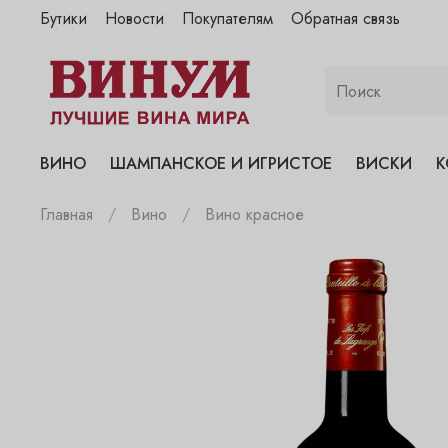
Бутики
Новости
Покупателям
Обратная связь
"Винум" на Полянке
"Винум" на Гранатном
"Винум" на Сухаревском
"Винум" на Пречистенке
ВИНО
ШАМПАНСКОЕ И ИГРИСТОЕ
ВИСКИ
К
"Винум" на Садовнической
Главная
Вино
Вино красное