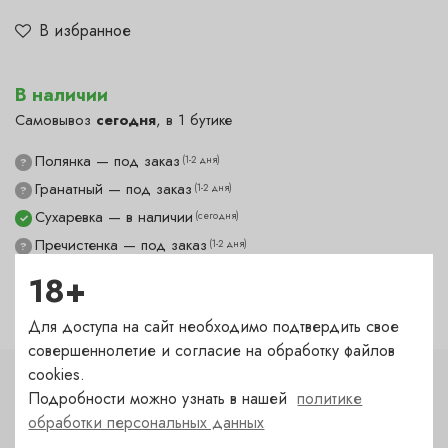
В избранное
В наличии
Самовывоз
сегодня
, в 1 бутике
Полянка — под заказ
(1-2 дня)
?
Гранатный — под заказ
(1-2 дня)
?
Сухаревка — в наличии
(сегодня)
✓
Пречистенка — под заказ
(1-2 дня)
?
Садовническая — под заказ
(1-2 дня)
?
18+
Для доступа на сайт необходимо подтвердить свое
совершеннолетие и согласие на обработку файлов
cookies.
Характеристики
Подробности можно узнать в нашей
политике
обработки персональных данных
Цвет