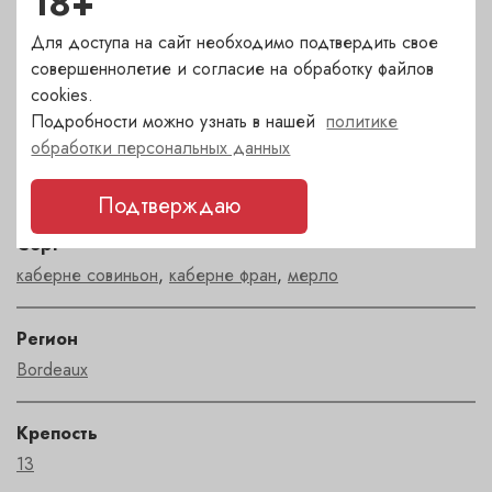
18+
Для доступа на сайт необходимо подтвердить свое
Сахар
совершеннолетие и согласие на обработку файлов
сухое
cookies.
Подробности можно узнать в нашей
политике
обработки персональных данных
Страна
Франция
Подтверждаю
Сорт
каберне совиньон
,
каберне фран
,
мерло
Регион
Bordeaux
Крепость
13