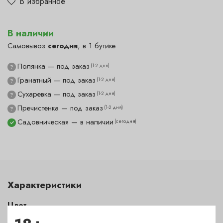
В избранное
В наличии
Самовывоз
сегодня
, в 1 бутике
Полянка — под заказ
(1-2 дня)
?
Гранатный — под заказ
(1-2 дня)
?
Сухаревка — под заказ
(1-2 дня)
?
Пречистенка — под заказ
(1-2 дня)
?
Садовническая — в наличии
(сегодня)
✓
Характеристики
Цвет
красный