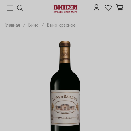
Главная
Вино
Вино красное