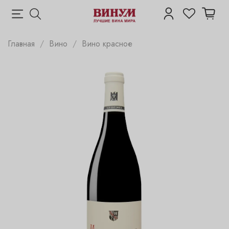
Главная
Вино
Вино красное