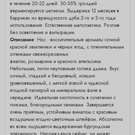
в течение 20-22 дней. 30-35% гроздей
ферментируется целиком. Выдержка 12 месяцев в
барриках из французского дуба 2-го и 3-го года
использования. Естественная малолактика. Розлив
без осветления и фильтрации.
Описание
:
Нос - восхитительные ароматы сочной
красной земляники и чёрных ягод, с пленительными
оттенками свежесрезанных
фиалок, розмарина и красного апельсина.
Небольшая, почти неуловимая толика дымка. Вкус
сочный, гладкий и бесшовный, изящно
уравновешенный, с мягкой атакой и чудесной
ягодной палитрой на минеральном фоне в
середине. Идеальная кислотность в сочетании с
тонкими, благородными танинами. Завершается
очень приятным, устойчивым финалом с красивым
воздушным ягодно-цветочным шлейфом. Абсолютно
во всём ощущается выдержанная бургундская
элегантность. Наслаждаться сейчас, но может