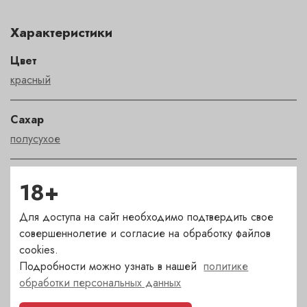
Характеристики
Цвет
красный
Сахар
полусухое
Страна
18+
Италия
Для доступа на сайт необходимо подтвердить свое
совершеннолетие и согласие на обработку файлов
Сорт
cookies.
негроамаро
Подробности можно узнать в нашей
политике
обработки персональных данных
Регион