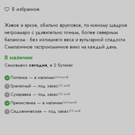
В избранное
Живое и яркое, обильно фруктовое, по-южному щедрое
негроамаро с удивительно точным, более северным
балансом - без излишнего веса и вульгарной сладости.
Симпатичное гастрономичное вино на каждый день.
В наличии
Самовывоз
сегодня
, в 2 бутиках
Полянка — в наличии
(сегодня)
✓
Гранатный — под заказ
(1-2 дня)
?
Сухаревка — под заказ
(1-2 дня)
?
Пречистенка — в наличии
(сегодня)
✓
Садовническая — под заказ
(1-2 дня)
?