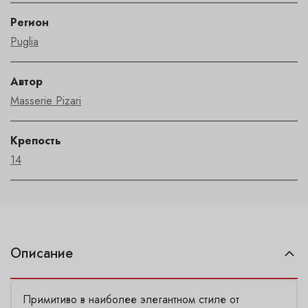
Регион
Puglia
Автор
Masserie Pizari
Крепость
14
Описание
Примитиво в наиболее элегантном стиле от