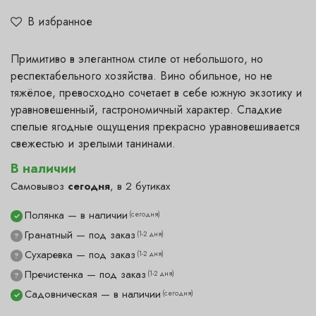
В избранное
Примитиво в элегантном стиле от небольшого, но
респектабельного хозяйства. Вино обильное, но не
тяжёлое, превосходно сочетает в себе южную экзотику и
уравновешенный, гастрономичный характер. Сладкие
спелые ягодные ощущения прекрасно уравновешивается
свежестью и зрелыми танинами.
В наличии
Самовывоз
сегодня
, в 2 бутиках
Полянка — в наличии
(сегодня)
✓
Гранатный — под заказ
(1-2 дня)
?
Сухаревка — под заказ
(1-2 дня)
?
Пречистенка — под заказ
(1-2 дня)
?
Садовническая — в наличии
(сегодня)
✓