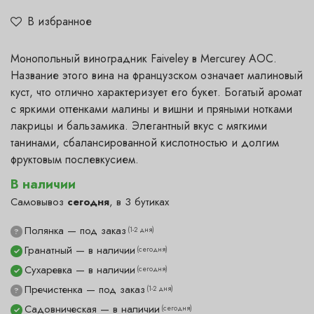
В избранное
Монопольный виноградник Faiveley в Mercurey AOC.
Название этого вина на французском означает малиновый
куст, что отлично характеризует его букет. Богатый аромат
с яркими оттенками малины и вишни и пряными нотками
лакрицы и бальзамика. Элегантный вкус с мягкими
танинами, сбалансированной кислотностью и долгим
фруктовым послевкусием.
В наличии
Самовывоз
сегодня
, в 3 бутиках
Полянка — под заказ
(1-2 дня)
?
Гранатный — в наличии
(сегодня)
✓
Сухаревка — в наличии
(сегодня)
✓
Пречистенка — под заказ
(1-2 дня)
?
Садовническая — в наличии
(сегодня)
✓