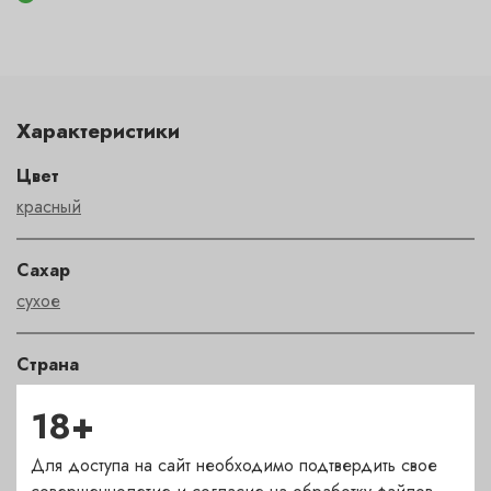
Характеристики
Цвет
красный
Сахар
сухое
Страна
Франция
18+
Сорт
Для доступа на сайт необходимо подтвердить свое
пино нуар