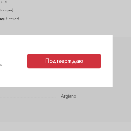
2 дня)
(сегодня)
чии
(сегодня)
Подтверждаю
сухое
s.
КАБЕРНЕ СОВИНЬОН
,
МЕРЛО
,
САНДЖОВЕЗЕ
Argiano