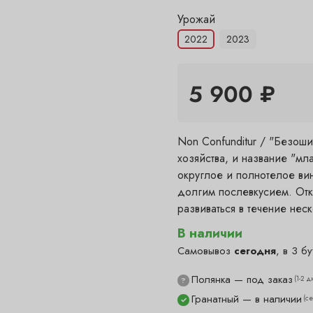
Урожай
2022
2023
5 900 ₽
Non Confunditur / "Безош
хозяйства, и название "мл
округлое и полнотелое вин
долгим послевкусием. От
развиваться в течение неск
В наличии
Самовывоз
сегодня
, в 3 бу
Полянка — под заказ
(1-2 д
?
Гранатный — в наличии
(с
✓