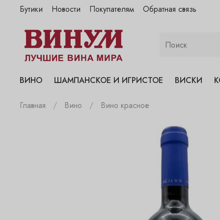
Бутики
Новости
Покупателям
Обратная связь
"Винум" на Полянке
"Винум" на Гранатном
"Винум" на Сухаревском
"Винум" на Пречистенке
ВИНО
ШАМПАНСКОЕ И ИГРИСТОЕ
ВИСКИ
К
"Винум" на Садовнической
Главная
Вино
Вино красное