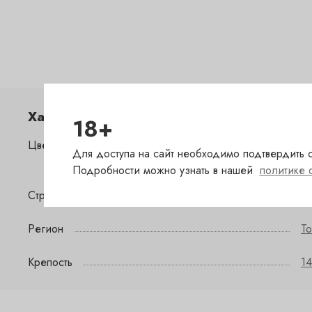
Характеристики
18+
Цвет
к
Для доступа на сайт необходимо подтвердить с
Подробности можно узнать в нашей
политике 
Страна
И
Регион
To
Крепость
14