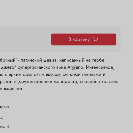
В корзину
ибочный"- латинский девиз, написанный на гербе
адшего" супертосканского вина Argiano. Интенсивное,
о с ярким фруктовым вкусом, мягкими танинами и
крытое и дружелюбное в молодости, способно красиво
ольких лет.
тиках
ня)
егодня)