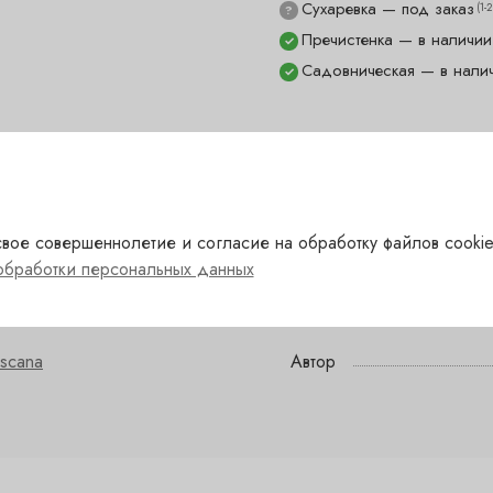
Сухаревка — под заказ
(1-
?
Пречистенка — в наличии
✓
Садовническая — в нали
✓
расный
Сахар
вое совершеннолетие и согласие на обработку файлов cookie
обработки персональных данных
талия
Сорт
scana
Автор