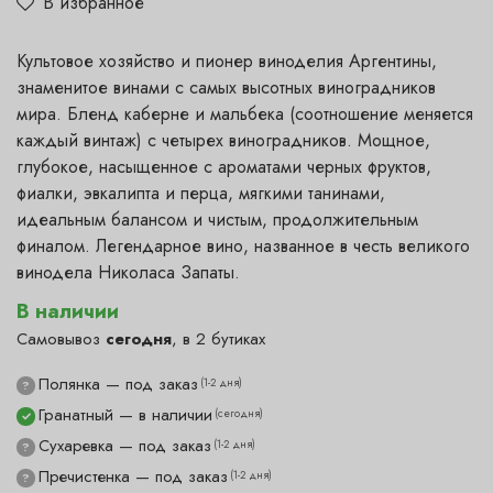
В избранное
Культовое хозяйство и пионер виноделия Аргентины,
знаменитое винами с самых высотных виноградников
мира. Бленд каберне и мальбека (соотношение меняется
каждый винтаж) с четырех виноградников. Мощное,
глубокое, насыщенное с ароматами черных фруктов,
фиалки, эвкалипта и перца, мягкими танинами,
идеальным балансом и чистым, продолжительным
финалом. Легендарное вино, названное в честь великого
винодела Николаса Запаты.
В наличии
Самовывоз
сегодня
, в 2 бутиках
Полянка — под заказ
(1-2 дня)
?
Гранатный — в наличии
(сегодня)
✓
Сухаревка — под заказ
(1-2 дня)
?
Пречистенка — под заказ
(1-2 дня)
?