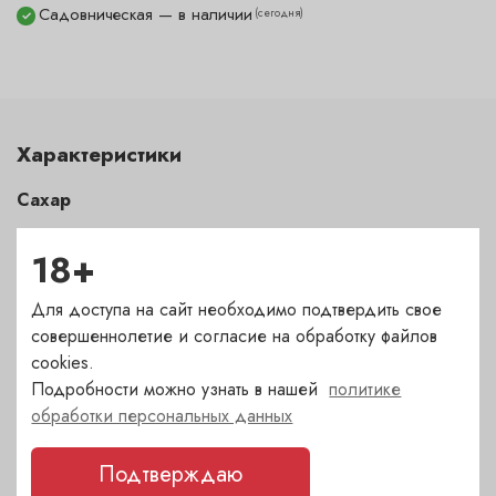
Садовническая — в наличии
(сегодня)
✓
Характеристики
Сахар
сухое
18+
Страна
Для доступа на сайт необходимо подтвердить свое
Аргентина
совершеннолетие и согласие на обработку файлов
cookies.
Подробности можно узнать в нашей
политике
Сорт
обработки персональных данных
каберне совиньон
,
мальбек
Подтверждаю
Регион