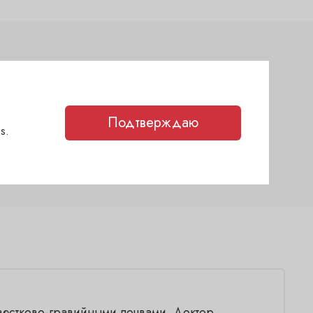
сухое
пино нуар
Подтверждаю
s.
Domaine Faiveley
естково-гравийными почвами. Доктор