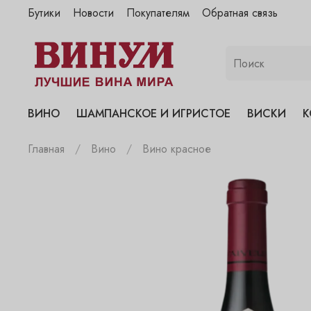
Бутики
Новости
Покупателям
Обратная связь
"Винум" на Полянке
"Винум" на Гранатном
"Винум" на Сухаревском
"Винум" на Пречистенке
ВИНО
ШАМПАНСКОЕ И ИГРИСТОЕ
ВИСКИ
К
"Винум" на Садовнической
Главная
Вино
Вино красное