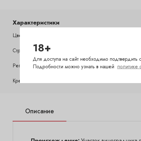
Характеристики
Цвет
к
18+
Страна
Ф
Для доступа на сайт необходимо подтвердить с
Регион
B
Подробности можно узнать в нашей
политике 
Крепость
13
Описание
Происхождение:
Участок виноградника 