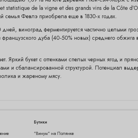
t statistique de la vigne et des grands vins de la Côte 
й семья Февлэ приобрела еще в 1830-х годах.
дней, виноград ферментируется частично целыми гроз
з французского дуба (40-50% новых) среднего обжига в
т. Яркий букет с оттенками спелых черных ягод и прян
ами и сбалансированной структурой. Потенциал выдер
ролика и жареному мясу.
Бутики
шение
"Винум" на Полянке