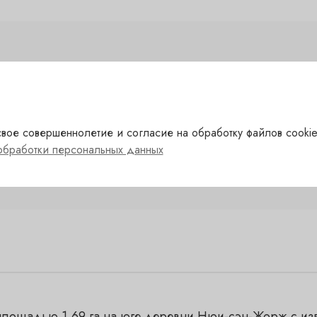
расный
Сахар
ранция
Сорт
вое совершеннолетие и согласие на обработку файлов cookie
ourgogne
Автор
обработки персональных данных
.5
площадью 1,69 га на юге деревни Нюи-сэн-Жорж с изв