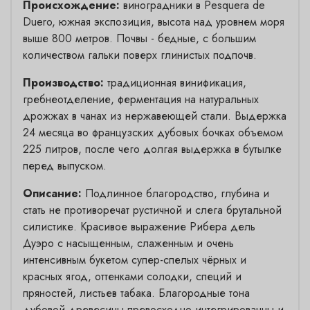
Происхождение:
виноградники в Pesquera de
Duero, южная экспозиция, высота над уровнем моря
выше 800 метров. Почвы - бедные, с большим
количеством гальки поверх глинистых подпочв.
Производство:
традиционная винификация,
гребнеотделение, ферментация на натуральных
дрожжах в чанах из нержавеющей стали. Выдержка
24 месяца во французских дубовых бочках объемом
225 литров, после чего долгая выдержка в бутылке
перед выпуском.
Описание:
Подлинное благородство, глубина и
стать не противоречат рустичной и слега брутальной
силистике. Красивое выражение Рибера дель
Дуэро с насыщенным, слаженным и очень
интенсивным букетом супер-спелых чёрных и
красных ягод, оттенками солодки, специй и
пряностей, листьев табака. Благородные тона
дубовой древесины превосходно интегрированны и