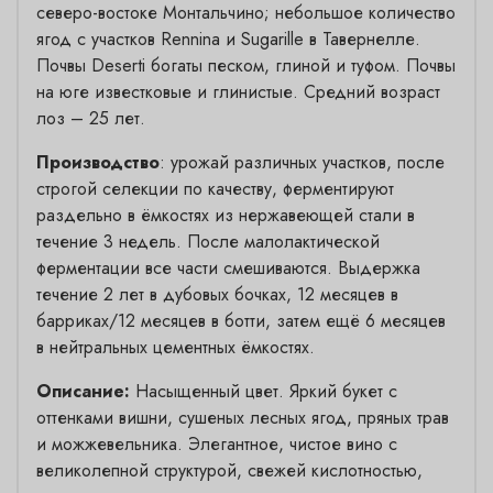
северо-востоке Монтальчино; небольшое количество
ягод с участков Rennina и Sugarille в Тавернелле.
Почвы Deserti богаты песком, глиной и туфом. Почвы
на юге известковые и глинистые. Средний возраст
лоз – 25 лет.
Производство
: урожай различных участков, после
строгой селекции по качеству, ферментируют
раздельно в ёмкостях из нержавеющей стали в
течение 3 недель. После малолактической
ферментации все части смешиваются. Выдержка
течение 2 лет в дубовых бочках, 12 месяцев в
барриках/12 месяцев в ботти, затем ещё 6 месяцев
в нейтральных цементных ёмкостях.
Описание:
Насыщенный цвет. Яркий букет с
оттенками вишни, сушеных лесных ягод, пряных трав
и можжевельника. Элегантное, чистое вино с
великолепной структурой, свежей кислотностью,