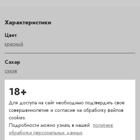
Характеристики
Цвет
красный
Сахар
сухое
18+
Страна
Италия
Для доступа на сайт необходимо подтвердить свое
совершеннолетие и согласие на обработку файлов
Сорт
cookies.
санджовезе
Подробности можно узнать в нашей
политике
обработки персональных данных