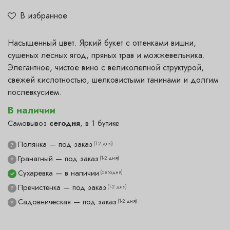
В избранное
Насыщенный цвет. Яркий букет с оттенками вишни,
сушеных лесных ягод, пряных трав и можжевельника.
Элегантное, чистое вино с великолепной структурой,
свежей кислотностью, шелковистыми танинами и долгим
послевкусием.
В наличии
Самовывоз
сегодня
, в 1 бутике
Полянка — под заказ
(1-2 дня)
?
Гранатный — под заказ
(1-2 дня)
?
Сухаревка — в наличии
(сегодня)
✓
Пречистенка — под заказ
(1-2 дня)
?
Садовническая — под заказ
(1-2 дня)
?