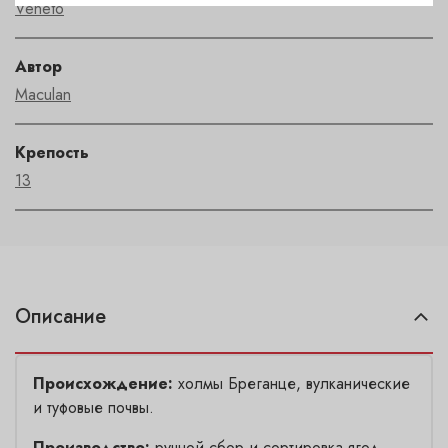
Veneto
Автор
Maculan
Крепость
13
Описание
Происхождение:
холмы Бреганце, вулканические
и туфовые почвы.
Производство:
ручной сбор и сортировка ягод.