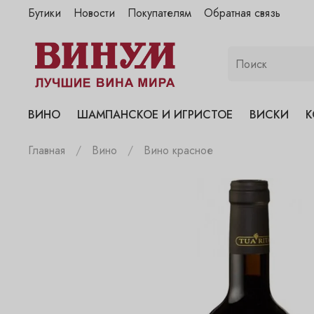
Бутики
Новости
Покупателям
Обратная связь
"Винум" на Полянке
"Винум" на Гранатном
"Винум" на Сухаревском
"Винум" на Пречистенке
ВИНО
ШАМПАНСКОЕ И ИГРИСТОЕ
ВИСКИ
К
"Винум" на Садовнической
Главная
Вино
Вино красное