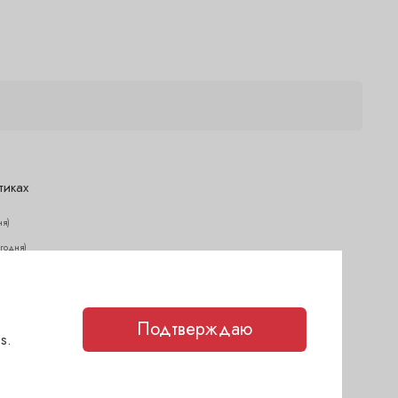
тиках
ня)
егодня)
егодня)
(сегодня)
чии
(сегодня)
Подтверждаю
s.