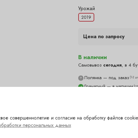
Урожай
2019
Цена по запросу
В наличии
Самовывоз
сегодня
, в 4 бу
Полянка — под заказ
(1-2 д
?
Гранатный — в наличии
(с
✓
Сухаревка — в наличии
(с
✓
Пречистенка — в наличии
✓
Садовническая — в нали
✓
вое совершеннолетие и согласие на обработку файлов cookie
обработки персональных данных