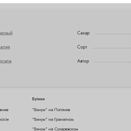
расный
Сахар
талия
Сорт
scana
Автор
Бутики
шение
"Винум" на Полянке
ности
"Винум" на Гранатном
"Винум" на Сухаревском