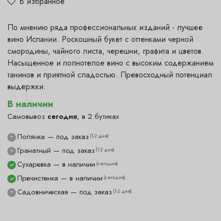
В избранное
По мнению ряда профессиональных изданий - лучшее
вино Испании. Роскошный букет с оттенками черной
смородины, чайного листа, черешни, графита и цветов.
Насыщенное и полнотелое вино с высоким содержанием
танинов и приятной сладостью. Превосходный потенциал
выдержки.
В наличии
Самовывоз
сегодня
, в 2 бутиках
Полянка — под заказ
(1-2 дня)
?
Гранатный — под заказ
(1-2 дня)
?
Сухаревка — в наличии
(сегодня)
✓
Пречистенка — в наличии
(сегодня)
✓
Садовническая — под заказ
(1-2 дня)
?