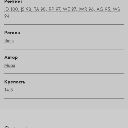
Рейтинг
JD 100, JS 98, TA 98, RP 97, WE 97, IWR 96, AG 95, WS
94
Регион
Rioja
Автор
Muga
Крепость
14.5