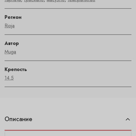
Регион
Rioja
Автор
Muga
Крепость
14.5
Описание