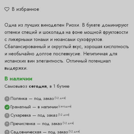
В избранное
Одна из лучших виноделен Риохи. В букете доминируют
оттенки специй и шоколада на фоне мощной фруктовости
с ликерными тонами и нюансами сухофруктов.
Сбалансированный и округлый вкус, хорошая кислотность
и необычайно долгое послевкусие. Нетипичная для
испанских вин элегантность. Отличный потенциал
выдержки.
В наличии
Самовывоз
сегодня
, в 1 бутике
Полянка — под заказ
(1-2 дня)
?
Гранатный — в наличии
(сегодня)
✓
Сухаревка — под заказ
(1-2 дня)
?
Пречистенка — под заказ
(1-2 дня)
?
Садовническая — под заказ
(1-2 дня)
?