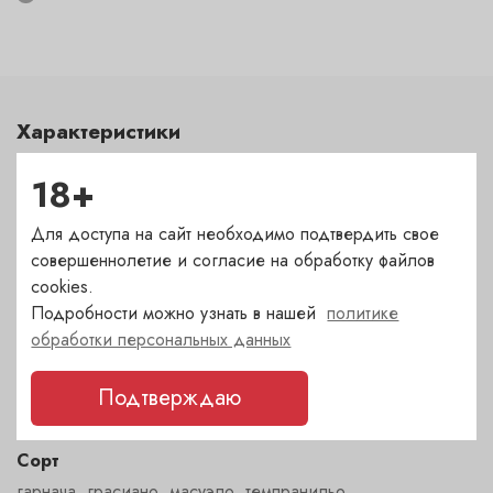
Характеристики
Цвет
18+
красный
Для доступа на сайт необходимо подтвердить свое
совершеннолетие и согласие на обработку файлов
Сахар
cookies.
сухое
Подробности можно узнать в нашей
политике
обработки персональных данных
Страна
Подтверждаю
Испания
Сорт
гарнача
,
грасиано
,
масуэло
,
темпранильо