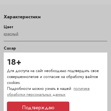
Характеристики
Цвет
красный
Сахар
сухое
18+
Страна
Для доступа на сайт необходимо подтвердить свое
Испания
совершеннолетие и согласие на обработку файлов
cookies.
Подробности можно узнать в нашей
политике
Сорт
обработки персональных данных
Гарнача
,
Грасиано
,
Масуэло
,
Темпранильо
Подтверждаю