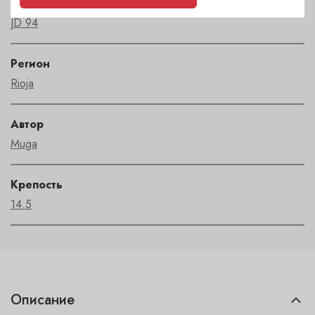
Рейтинг
JD 94
Регион
Rioja
Автор
Muga
Крепость
14.5
Описание