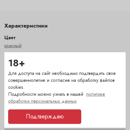
Характеристики
Цвет
красный
18+
Сахар
сухое
Для доступа на сайт необходимо подтвердить свое
совершеннолетие и согласие на обработку файлов
cookies.
Страна
Подробности можно узнать в нашей
политике
Испания
обработки персональных данных
Сорт
Подтверждаю
Гарнача
,
Грасиано
,
Масуэло
,
Темпранильо