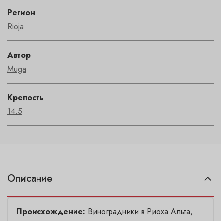
Регион
Rioja
Автор
Muga
Крепость
14.5
Описание
Происхождение:
Виноградники в Риоха Альта,