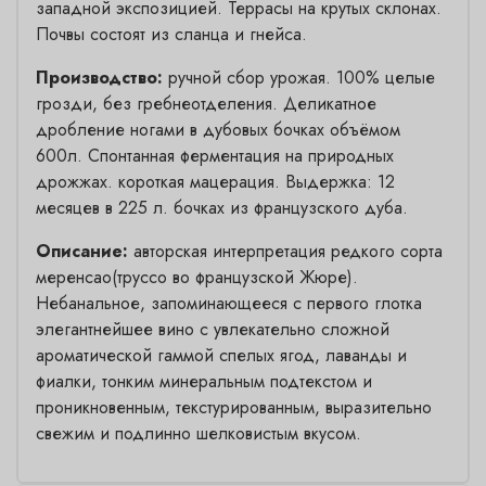
западной экспозицией. Террасы на крутых склонах.
Почвы состоят из сланца и гнейса.
Производство:
ручной сбор урожая. 100% целые
грозди, без гребнеотделения. Деликатное
дробление ногами в дубовых бочках объёмом
600л. Спонтанная ферментация на природных
дрожжах. короткая мацерация. Выдержка: 12
месяцев в 225 л. бочках из французского дуба.
Описание:
авторская интерпретация редкого сорта
меренсао(труссо во французской Жюре).
Небанальное, запоминающееся с первого глотка
элегантнейшее вино с увлекательно сложной
ароматической гаммой спелых ягод, лаванды и
фиалки, тонким минеральным подтекстом и
проникновенным, текстурированным, выразительно
свежим и подлинно шелковистым вкусом.