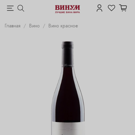
Главная
Вино
Вино красное