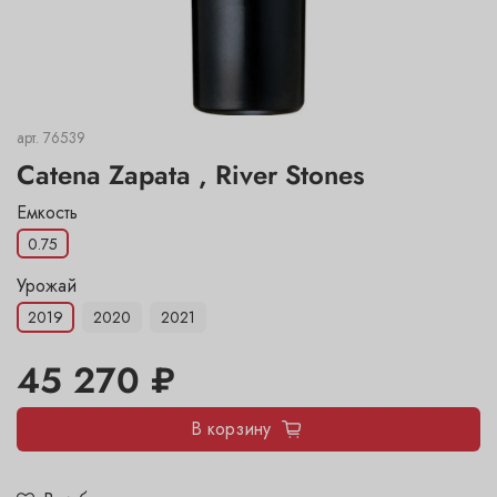
арт.
76539
Catena Zapata , River Stones
Емкость
0.75
Урожай
2019
2020
2021
45 270 ₽
В корзину