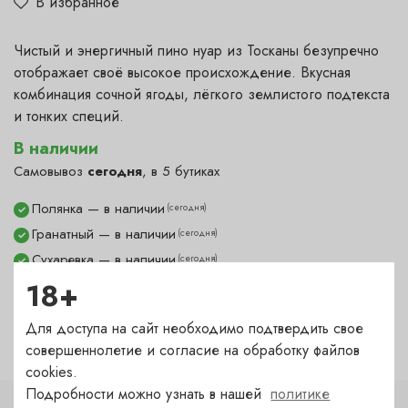
В избранное
Чистый и энергичный пино нуар из Тосканы безупречно
отображает своё высокое происхождение. Вкусная
комбинация сочной ягоды, лёгкого землистого подтекста
и тонких специй.
В наличии
Самовывоз
сегодня
, в 5 бутиках
Полянка — в наличии
(сегодня)
✓
Гранатный — в наличии
(сегодня)
✓
Сухаревка — в наличии
(сегодня)
✓
Пречистенка — в наличии
18+
(сегодня)
✓
Садовническая — в наличии
(сегодня)
✓
Для доступа на сайт необходимо подтвердить свое
совершеннолетие и согласие на обработку файлов
cookies.
Подробности можно узнать в нашей
политике