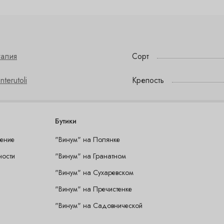
талия
Сорт
nterutoli
Крепость
Бутики
шение
"Винум" на Полянке
ности
"Винум" на Гранатном
"Винум" на Сухаревском
"Винум" на Пречистенке
"Винум" на Садовнической