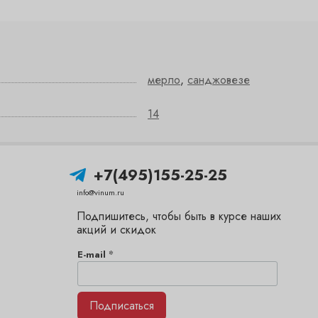
мерло
,
санджовезе
14
+7(495)155-25-25
info@vinum.ru
Подпишитесь, чтобы быть в курсе наших
акций и скидок
*
E-mail
Подписаться