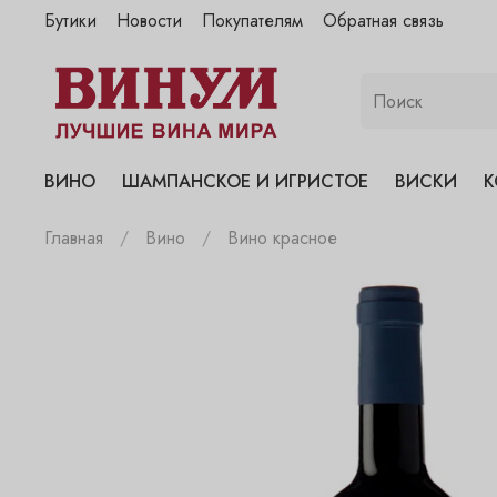
Бутики
Новости
Покупателям
Обратная связь
"Винум" на Полянке
"Винум" на Гранатном
"Винум" на Сухаревском
"Винум" на Пречистенке
ВИНО
ШАМПАНСКОЕ И ИГРИСТОЕ
ВИСКИ
К
"Винум" на Садовнической
Главная
Вино
Вино красное