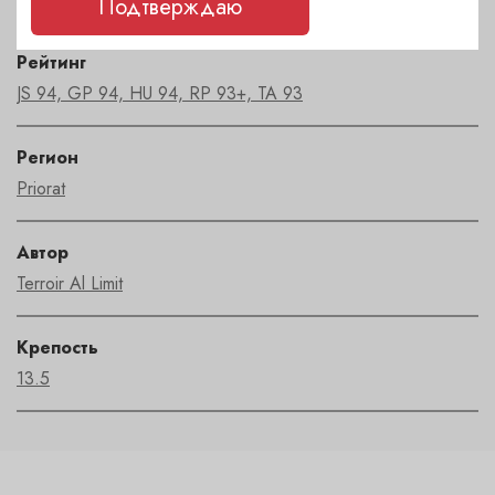
Подтверждаю
Рейтинг
JS 94, GP 94, HU 94, RP 93+, TA 93
Регион
Priorat
Автор
Terroir Al Limit
Крепость
13.5