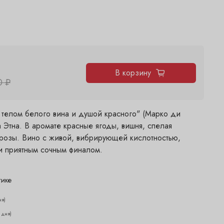
В корзину
0 ₽
c телом белого вина и душой красного" (Марко ди
а Этна. В аромате красные ягоды, вишня, спелая
к розы. Вино с живой, вибрирующей кислотностью,
и приятным сочным финалом.
тике
ня)
2 дня)