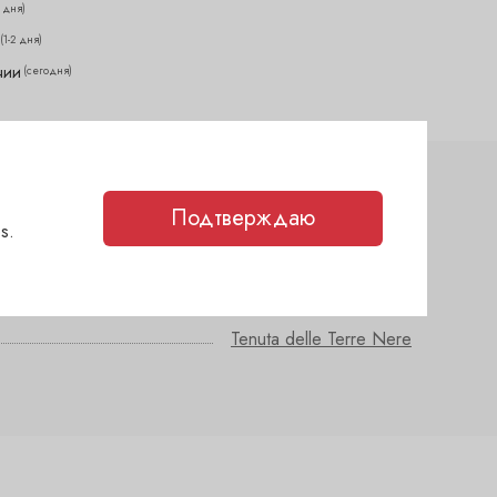
2 дня)
(1-2 дня)
чии
(сегодня)
Подтверждаю
s.
сухое
Нерелло маскалезе
Tenuta delle Terre Nere