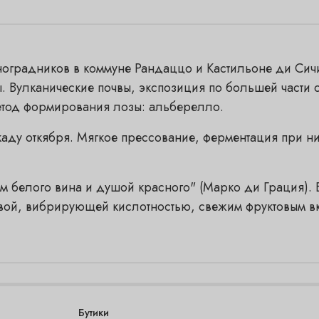
ноградников в коммуне Рандаццо и Кастильоне ди Сич
 Вулканические почвы, экспозиция по большей части с
 Метод формирования лозы: альберелло.
ду откября. Мягкое прессование, ферментация при низ
ом белого вина и душой красного" (Марко ди Грация). 
живой, вибрирующей кислотностью, свежим фруктовым в
Бутики