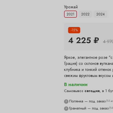
Урожай
2021
2022
2024
-15%
4 225 ₽
4 97
Яркое, элегантное розе "
Грация) со склонов вулкан
клубника и тонкий оттено
свежим фруктовым вкусом 
В наличии
Самовывоз
сегодня
, в 1 бу
Полянка — под заказ
(1-2 д
?
Гранатный — под заказ
(1-
?