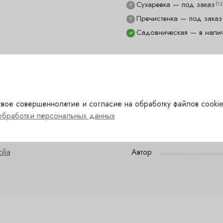
Сухаревка — под заказ
(1-
?
Пречистенка — под заказ
?
Садовническая — в нали
✓
вое совершеннолетие и согласие на обработку файлов cookie
озовый
Сахар
обработки персональных данных
талия
Сорт
ilia
Автор