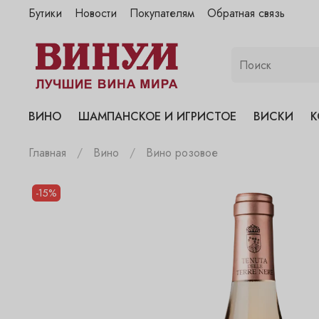
Бутики
Новости
Покупателям
Обратная связь
"Винум" на Полянке
"Винум" на Гранатном
"Винум" на Сухаревском
"Винум" на Пречистенке
ВИНО
ШАМПАНСКОЕ И ИГРИСТОЕ
ВИСКИ
К
"Винум" на Садовнической
Главная
Вино
Вино розовое
-15%