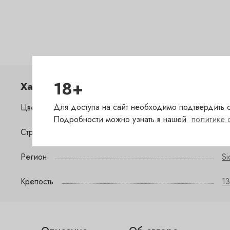
18+
Характеристики
Для доступа на сайт необходимо подтвердить с
Цвет
р
Подробности можно узнать в нашей
политике 
Страна
И
Регион
Sic
Крепость
13