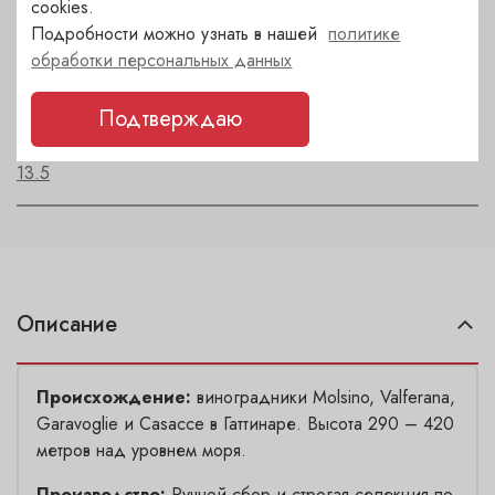
cookies.
Подробности можно узнать в нашей
политике
Автор
обработки персональных данных
Nervi Conterno
Подтверждаю
Крепость
13.5
Описание
Происхождение:
виноградники Molsino, Valferana,
Garavoglie и Casacce в Гаттинаре. Высота 290 – 420
метров над уровнем моря.
Производство:
Ручной сбор и строгая селекция по