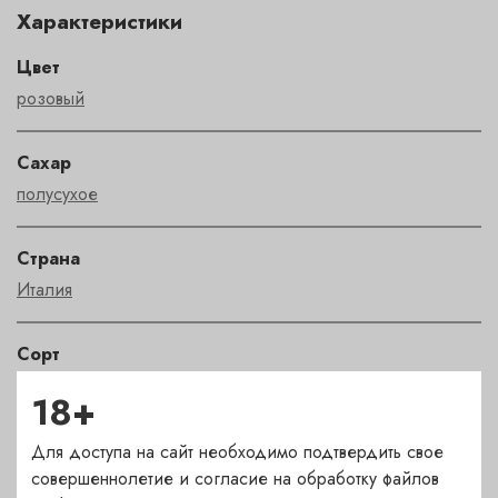
Характеристики
Цвет
розовый
Сахар
полусухое
Страна
Италия
Сорт
неббиоло
18+
Регион
Для доступа на сайт необходимо подтвердить свое
совершеннолетие и согласие на обработку файлов
Piemonte