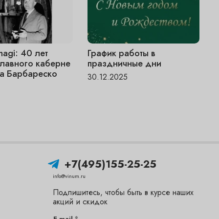
magi: 40 лет
График работы в
V
главного каберне
праздничные дни
«
а Барбареско
ч
30.12.2025
6
1
+7(495)155-25-25
info@vinum.ru
Подпишитесь, чтобы быть в курсе наших
акций и скидок
*
E-mail