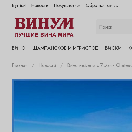
Бутики
Новости
Покупателям
Обратная связь
"Винум" на Полянке
"Винум" на Гранатном
"Винум" на Сухаревском
"Винум" на Пречистенке
ВИНО
ШАМПАНСКОЕ И ИГРИСТОЕ
ВИСКИ
К
"Винум" на Садовнической
Главная
Новости
Вино недели с 7 мая - Chateau