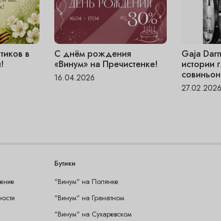
тиков в
С днём рождения
Gaja Dar
!
«Винум» на Пречистенке!
истории 
совиньон
16.04.2026
27.02.202
Бутики
шение
"Винум" на Полянке
ности
"Винум" на Гранатном
"Винум" на Сухаревском