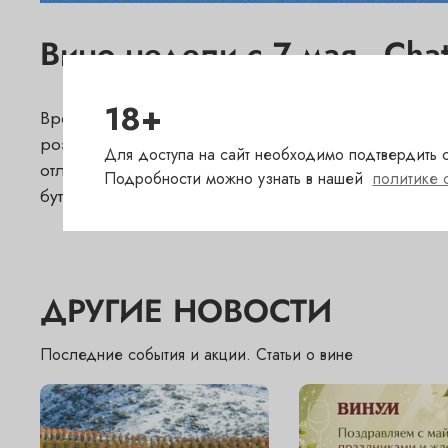
Вино недели с 7 мая - Chat
18+
Время пить розовые вина! Поэтому вином недели
розового цвета с ярким ароматом спелых красных 
Для доступа на сайт необходимо подтвердить с
отлично сочетаться с морепродуктами и блюдами 
Подробности можно узнать в нашей
политике 
бутиках "Винум" до 13 мая!
ДРУГИЕ НОВОСТИ
Последние события и акции. Статьи о вине