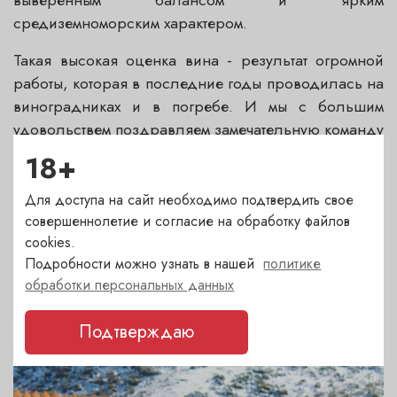
средиземноморским характером.
Такая высокая оценка вина - результат огромной
работы, которая в последние годы проводилась на
виноградниках и в погребе. И мы с большим
удовольствем поздравляем замечательную команду
хозяйства Argiano с грандиозным успехом!
18+
Для доступа на сайт необходимо подтвердить свое
совершеннолетие и согласие на обработку файлов
cookies.
Подробности можно узнать в нашей
политике
ДРУГИЕ НОВОСТИ
обработки персональных данных
Последние события и акции. Статьи о вине
Подтверждаю