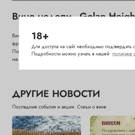
Вино недели - Golan Heig
18+
Вино недели с 2 апреля -
Gamla Cabernet Sauv
французского дуба. Классический каберне совинь
Для доступа на сайт необходимо подтвердить с
Полнотелое, сочное вино с хорошей структурой,
Подробности можно узнать в нашей
политике 
на специальных условиях во всех бутиках "Винум".
ДРУГИЕ НОВОСТИ
Последние события и акции. Статьи о вине