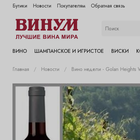
Бутики
Новости
Покупателям
Обратная связь
"Винум" на Полянке
"Винум" на Гранатном
"Винум" на Сухаревском
"Винум" на Пречистенке
ВИНО
ШАМПАНСКОЕ И ИГРИСТОЕ
ВИСКИ
К
"Винум" на Садовнической
Главная
Новости
Вино недели - Golan Heights 