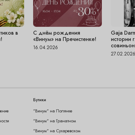
тиков в
С днём рождения
Gaja Dar
!
«Винум» на Пречистенке!
истории 
совиньон
16.04.2026
27.02.202
Бутики
шение
"Винум" на Полянке
ности
"Винум" на Гранатном
"Винум" на Сухаревском