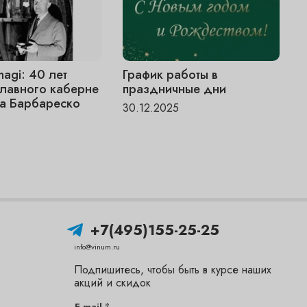
magi: 40 лет
График работы в
V
главного каберне
праздничные дни
«
а Барбареско
ч
30.12.2025
6
1
+7(495)155-25-25
info@vinum.ru
Подпишитесь, чтобы быть в курсе наших
акций и скидок
*
E-mail