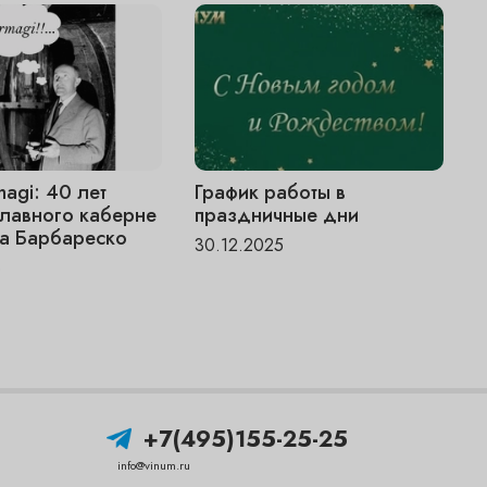
magi: 40 лет
График работы в
V
главного каберне
праздничные дни
«
а Барбареско
ч
30.12.2025
6
1
+7(495)155-25-25
info@vinum.ru