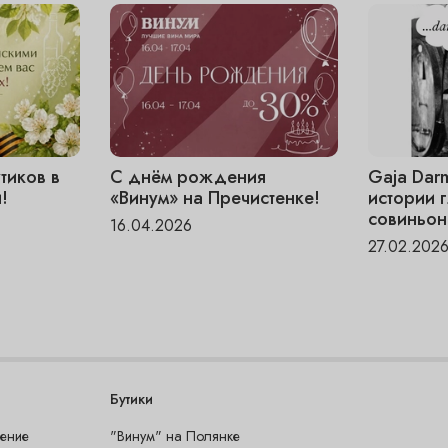
тиков в
С днём рождения
Gaja Dar
!
«Винум» на Пречистенке!
истории 
совиньон
16.04.2026
27.02.202
Бутики
шение
"Винум" на Полянке