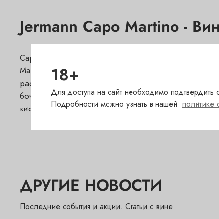
Jermann Capo Martino - Ви
Capo Martino 2016 звездного фриуланского хозяй
18+
Martino - традиционный бленд местных белых с
расположенном в самом центре Коллио, - фриулан
Для доступа на сайт необходимо подтвердить с
бочках и закупоривается винтовой пробкой. Эл
Подробности можно узнать в нашей
политике 
кислотностью. С нетерпением ждем Capo Martino 2
ДРУГИЕ НОВОСТИ
Последние события и акции. Статьи о вине