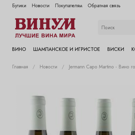
Бутики
Новости
Покупателям
Обратная связь
"Винум" на Полянке
"Винум" на Гранатном
"Винум" на Сухаревском
"Винум" на Пречистенке
ВИНО
ШАМПАНСКОЕ И ИГРИСТОЕ
ВИСКИ
К
"Винум" на Садовнической
Главная
Новости
Jermann Capo Martino - Вино 