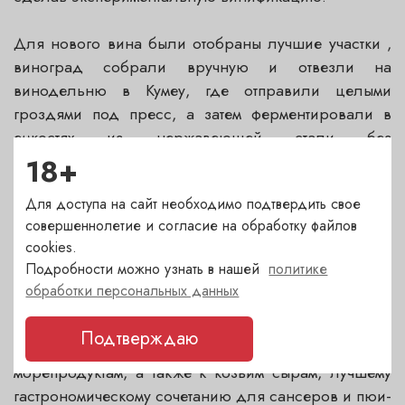
Для нового вина были отобраны лучшие участки ,
виноград собрали вручную и отвезли на
винодельню в Кумеу, где отправили целыми
гроздями под пресс, а затем ферментировали в
емкостях из нержавеющей стали без
использования селективных дрожжей.
18+
Для доступа на сайт необходимо подтвердить свое
"Мы очень довольны результатом", - комментирует
совершеннолетие и согласие на обработку файлов
Kumeu River свое новое вино. - "Это совиньон с
cookies.
кремнистым характером, с ароматом сока лайма и
Подробности можно узнать в нашей
политике
солоноватой минеральностью. Он получился
обработки персональных данных
многослойным, с комплексной текстурой и
характерным острым, сухим финалом. Это
Подтверждаю
идеальное вино к устрицам и другим
морепродуктам, а также к козьим сырам, лучшему
гастрономическому сочетанию для сансеров и пюи-