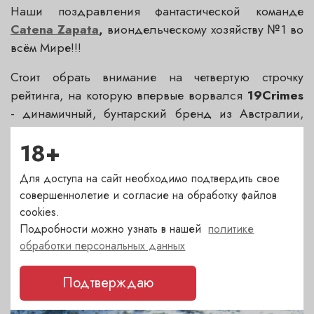
Наши поздравления фантастической команде
Catena Zapata
,
виондельческому хозяйству №1 во
всём Мире!!!
Стоит обрать внимание на четвертую строчку
рейтинга, на которую впервые ворвался
19Crimes
- динамичный, бунтарский бренд из Австралии,
ставший настоящей сенсацией на многих рынках.
18+
Для доступа на сайт необходимо подтвердить свое
совершеннолетие и согласие на обработку файлов
cookies.
Подробности можно узнать в нашей
политике
обработки персональных данных
ДРУГИЕ НОВОСТИ
Последние события и акции. Статьи о вине
Подтверждаю