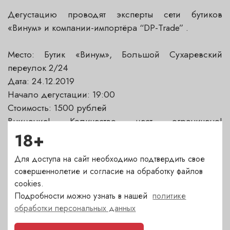
Дегустацию проводят эксперты сети бутиков
«Винум» и компании-импортёра “DP-Trade” .
Место: Бутик «Винум», Большой Сухаревский
переулок 2/24
Дата: 24.12.2019
Начало дегустации: 19:00
Стоимость: 1500 рублей
Внимание! Количество мест ограничено!
Гарантированное участие по предоплате.
18+
Для доступа на сайт необходимо подтвердить свое
Подробности по телефону +7 (495) 607-6173 /
совершеннолетие и согласие на обработку файлов
+7(495)155-25-25
cookies.
Подробности можно узнать в нашей
политике
обработки персональных данных