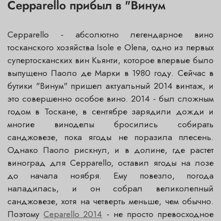
Cepparello прибыл в "Винум
Cepparello - абсолютно легендарное вино
тосканского хозяйства Isole e Olena, одно из первых
супертосканских вин Кьянти, которое впервые было
выпущено Паоло де Марки в 1980 году. Сейчас в
бутики "Винум" пришел актуальный 2014 винтаж, и
это совершенно особое вино. 2014 - был сложным
годом в Тоскане, в сентябре зарядили дожди и
многие виноделы бросились собирать
санджовезе, пока ягоды не поразила плесень.
Однако Паоло рискнул, и в долине, где растет
виноград для Cepparello, оставил ягоды на лозе
до начала ноября. Ему повезло, погода
наладилась, и он собрал великолепный
санджовезе, хотя на четверть меньше, чем обычно.
Поэтому
Ceparello 2014
- не просто превосходное