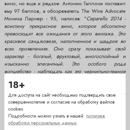
вино, но еще и редкое. Антонио Галлони поставил
ему 97 баллов, а обозреватель The Wine Advocate
Моника Ларнер - 95, написав: "
Ceparello 2014 -
воистину прекрасное вино, которое абсолютно
превосходит все ожидания от этого винтажа. Это
красивое санджовезе, наполненное и щедрое во
всех проявлениях. Оно сразу показывает свой
характер - богатый, фруктовый, многослойный и
изысканно элегантный. Это особого рода
волшебство - наблюдать как это чернильно-темное
вино открывается ароматами черешни, черной
18+
смородины, красной розы и высущенных листьев
табака. Мне нравится, как вино взаимодействует с
Для доступа на сайт необходимо подтвердить свое
небом, становясь единством духа и плоти. Это вино,
совершеннолетие и согласие на обработку файлов
которое следует положить в погреб.
"
cookies.
Подробности можно узнать в нашей
политике
обработки персональных данных