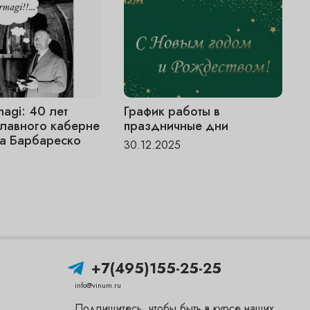
magi: 40 лет
График работы в
V
главного каберне
праздничные дни
«
а Барбареско
ч
30.12.2025
6
1
+7(495)155-25-25
info@vinum.ru
Подпишитесь, чтобы быть в курсе наших