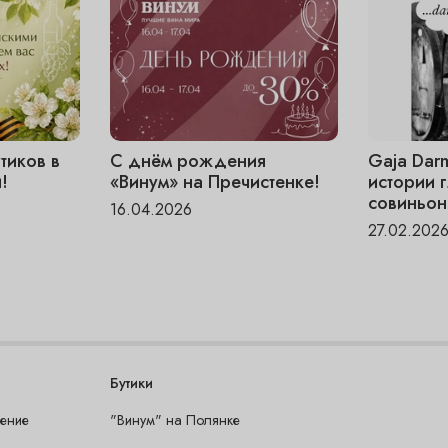
тиков в
С днём рождения
Gaja Dar
!
«Винум» на Пречистенке!
истории 
совиньон
16.04.2026
27.02.202
Бутики
шение
"Винум" на Полянке