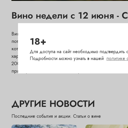
Вино недели с 12 июня - C
Вино недели с 12 июня -
Chateau Beau-Site 20
18+
потенциалом развития. Название шато не случа
которого открывается великолепный вид на ре
Для доступа на сайт необходимо подтвердить с
характерной ароматикой спелой смородины, сочных
Подробности можно узнать в нашей
политике 
2006 - это зрелое бордо, которое, не раздумывая
приобрести на специальных условиях.
ДРУГИЕ НОВОСТИ
Последние события и акции. Статьи о вине