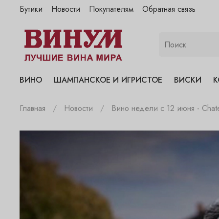
Бутики
Новости
Покупателям
Обратная связь
"Винум" на Полянке
"Винум" на Гранатном
"Винум" на Сухаревском
"Винум" на Пречистенке
ВИНО
ШАМПАНСКОЕ И ИГРИСТОЕ
ВИСКИ
К
"Винум" на Садовнической
Главная
Новости
Вино недели с 12 июня - Chate