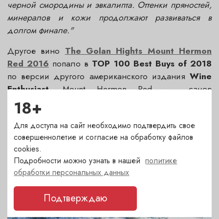
черной смородины и эвкалипта. Оттенки пряностей,
минералов и кожи продолжают развиваться в
долгом финале."
Другое вино
The Golan Hights
Mount Hermon
Red 2016
попало в
TOP 100
Best Buys of 2018
по версии другого американского издания
Wine
Enthusiast.
Mount Hermon Red
- самое
продаваемое вино в Израиле с отличным
18+
соотношением цены и качества.
Для доступа на сайт необходимо подтвердить свое
совершеннолетие и согласие на обработку файлов
cookies.
Подробности можно узнать в нашей
политике
обработки персональных данных
ДРУГИЕ НОВОСТИ
Последние события и акции. Статьи о вине
Подтверждаю