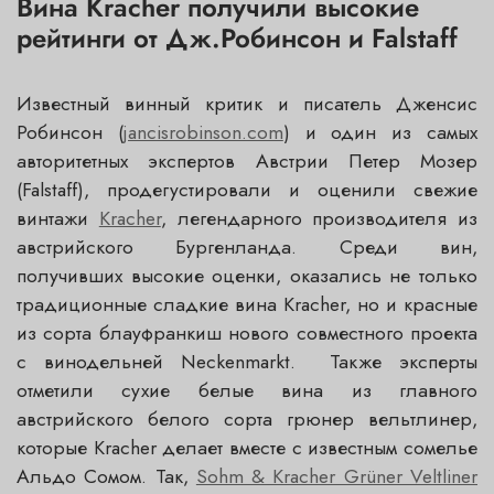
Вина Kracher получили высокие
рейтинги от Дж.Робинсон и Falstaff
Известный винный критик и писатель Дженсис
Робинсон (
jancisrobinson.com
) и один из самых
авторитетных экспертов Австрии Петер Мозер
(Falstaff), продегустировали и оценили свежие
винтажи
Kracher
, легендарного производителя из
австрийского Бургенланда. Среди вин,
получивших высокие оценки, оказались не только
традиционные сладкие вина Kracher, но и красные
из сорта блауфранкиш нового совместного проекта
с винодельней Neckenmarkt. Также эксперты
отметили сухие белые вина из главного
австрийского белого сорта грюнер вельтлинер,
которые Kracher делает вместе с известным сомелье
Альдо Сомом. Так,
Sohm & Kracher Grüner Veltliner