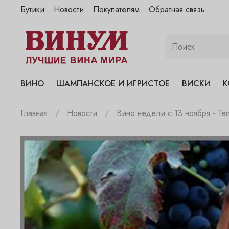
Бутики
Новости
Покупателям
Обратная связь
"Винум" на Полянке
"Винум" на Гранатном
"Винум" на Сухаревском
"Винум" на Пречистенке
ВИНО
ШАМПАНСКОЕ И ИГРИСТОЕ
ВИСКИ
К
"Винум" на Садовнической
Главная
Новости
Вино недели с 13 ноября - Tenu