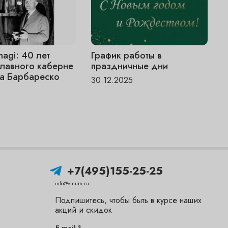
magi: 40 лет
График работы в
V
главного каберне
праздничные дни
«
а Барбареско
ч
30.12.2025
6
1
+7(495)155-25-25
info@vinum.ru
Подпишитесь, чтобы быть в курсе наших
акций и скидок
*
E-mail