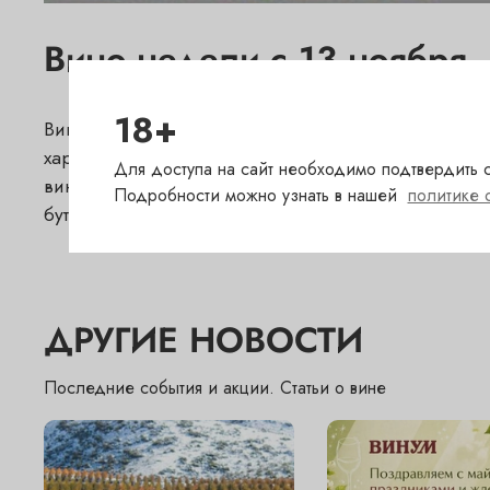
Вино недели с 13 ноября - 
18+
Вино недели с 13 ноября - яркое и фруктовое Val
характерной ароматикой сочной вишни и цветов
Для доступа на сайт необходимо подтвердить с
вино удивительно гастрономичным, оно идеально
Подробности можно узнать в нашей
политике 
бутиках "Винум" это вино можно попробовать и пр
ДРУГИЕ НОВОСТИ
Последние события и акции. Статьи о вине