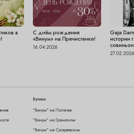
тиков в
С днём рождения
Gaja Dar
!
«Винум» на Пречистенке!
истории 
совиньон
16.04.2026
27.02.202
Бутики
шение
"Винум" на Полянке
ности
"Винум" на Гранатном
"Винум" на Сухаревском