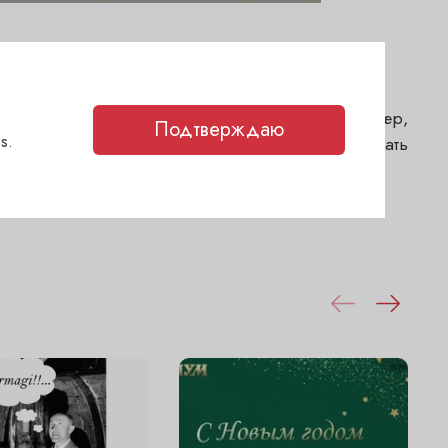
uge
я –
Chateau
Haut
Peyruguet
из региона Антр-де-Мер,
Подтверждаю
s.
 С 11 по 17 сентября это вино можно попробовать