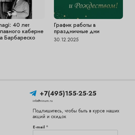
magi: 40 лет
График работы в
V
главного каберне
праздничные дни
«
а Барбареско
ч
30.12.2025
6
1
+7(495)155-25-25
info@vinum.ru
Подпишитесь, чтобы быть в курсе наших
акций и скидок
*
E-mail