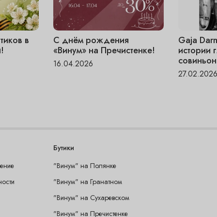
тиков в
С днём рождения
Gaja Dar
!
«Винум» на Пречистенке!
истории 
совиньон
16.04.2026
27.02.202
Бутики
шение
"Винум" на Полянке
ности
"Винум" на Гранатном
"Винум" на Сухаревском
"Винум" на Пречистенке