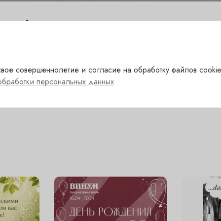
 - Chateau Haut Peyruguet Ro
хладного бордо. Поэтому вино второй недели сентябр
вое совершеннолетие и согласие на обработку файлов cookie
м характером, легко пьющийся и очень гастрономичный.
обработки персональных данных
тиках «Винум»!