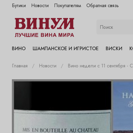
Бутики
Новости
Покупателям
Обратная связь
"Винум" на Полянке
"Винум" на Гранатном
"Винум" на Сухаревском
"Винум" на Пречистенке
ВИНО
ШАМПАНСКОЕ И ИГРИСТОЕ
ВИСКИ
К
"Винум" на Садовнической
Главная
Новости
Вино недели с 11 сентября - 