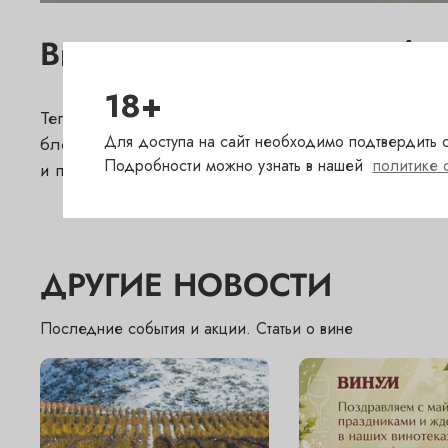
Вино недели с 11 сентября
18+
Теплая осень – отличное время для легкого, про
Для доступа на сайт необходимо подтвердить с
бленд с преобладанием мерло, с чистым фруктовы
Подробности можно узнать в нашей
политике 
и приобрести на специальных условиях во всех бу
ДРУГИЕ НОВОСТИ
Последние события и акции. Статьи о вине