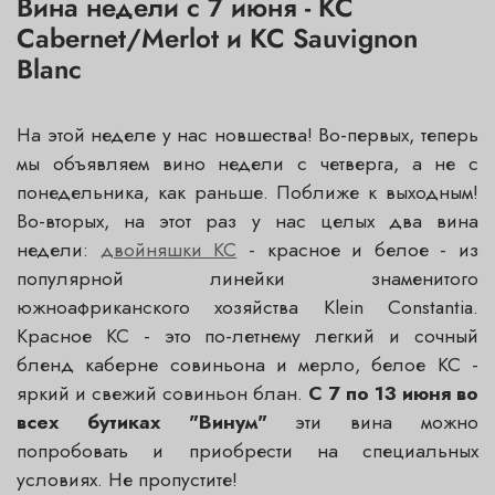
Вина недели с 7 июня - КС
Cabernet/Merlot и КС Sauvignon
Blanc
На этой неделе у нас новшества! Во-первых, теперь
мы объявляем вино недели с четверга, а не с
понедельника, как раньше. Поближе к выходным!
Во-вторых, на этот раз у нас целых два вина
недели:
двойняшки КС
- красное и белое - из
популярной линейки знаменитого
южноафриканского хозяйства Klein Constantia.
Красное KC - это по-летнему легкий и сочный
бленд каберне совиньона и мерло, белое KC -
яркий и свежий совиньон блан.
С 7 по 13 июня во
всех бутиках "Винум"
эти вина можно
попробовать и приобрести на специальных
условиях. Не пропустите!