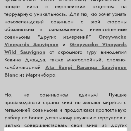
тонкие вина с европейским акцентом на
терруарную уникальность. Для тех, кто хочет узнать
новозеландский совиньон с этой стороны
обязательны к ознакомлению интеллигентные
совиньоны "других измерений"
Greywacke
Vineyards Sauvignon
и
Greywacke Vineyards
Wild Sauvignon
от скромного гуру виноделия
Кевина Джадда, также многослойный, сложно-
комбинаторный
Ata Rangi Raranga Sauvignon
Blanc
из Мартинборо.
Но, не совиньоном единым! Лучшие
производители страны киви не желают мирится с
гегемонией совиньона и продолжают кропотливую
работу по более детальному изучению терруаров с
целью совершенствовать свои вина из других