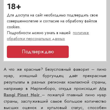
сортов. Им вторят ведущие винные эксперты,
18+
Дженсис Робинсон полагает шардоне лучшим
белым сортом Новой Зеландии. Пробовать чистые
Для доступа на сайт необходимо подтвердить свое
и глубокие, породистые вина из Окленда от
Kumeu
совершеннолетие и согласие на обработку файлов
River
, подтверждающие свой статус во время
cookies.
Подробности можно узнать в нашей
политике
самых требовательных слепых дегустаций с
обработки персональных данных
бургундскими иконами. Впечатляющее
Greywacke
Chardonnay
от Кевина Джадда, он, кстати,
Подтверждаю
полностью согласен с Дженсис.
А что же красные? Безусловный фаворит – пино
нуар, изящный бургундец даёт прекрасные
результаты в разных регионах компактной страны,
например в Мартинборо, откуда происходит
Ata
Rangi Pinot Noir
– пожалуй главный пино нуар
страны, заслуживший самое большое количество
высших оценок и культовый статус, способен