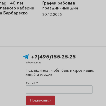
magi: 40 лет
График работы в
V
главного каберне
праздничные дни
«
а Барбареско
ч
30.12.2025
6
1
+7(495)155-25-25
info@vinum.ru
Подпишитесь, чтобы быть в курсе наших
акций и скидок
*
E-mail
Подписаться