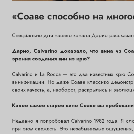
«Соаве способно на мног
Специально для нашего канала Дарио рассказал 
Дарио, Calvarino доказало, что вина из С
зрения создания вин из крю?
Calvarino и La Rocca — это два известных крю С
винификации. Но даже Соаве классико демонстри
своих качеств, а, наоборот, раскрылись и эволю
Какое самое старое вино Соаве вы пробовал
Недавно я попробовал Calvarino 1982 года. Я сл
при этом свежесть. Это незабываемые ощущения,