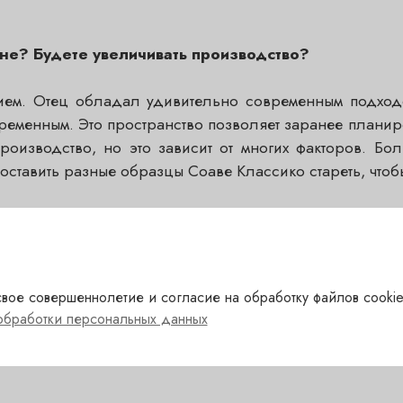
ьне? Будете увеличивать производство?
ем. Отец обладал удивительно современным подходо
еменным. Это пространство позволяет заранее планиро
производство, но это зависит от многих факторов. Бо
 оставить разные образцы Соаве Классико стареть, чтобы
охраняя при этом торжественность. Холмистый терруар
- винодел, который делает белые вина) придает ему ун
вое совершеннолетие и согласие на обработку файлов cookie
ь его дальше. Я всегда хотел создать амароне, которы
обработки персональных данных
ругие.