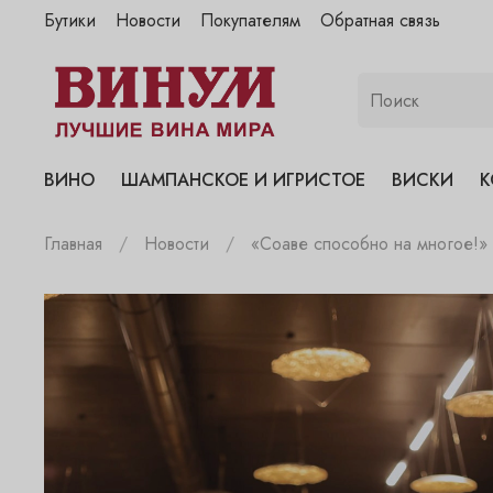
Бутики
Новости
Покупателям
Обратная связь
"Винум" на Полянке
"Винум" на Гранатном
"Винум" на Сухаревском
"Винум" на Пречистенке
ВИНО
ШАМПАНСКОЕ И ИГРИСТОЕ
ВИСКИ
К
"Винум" на Садовнической
Главная
Новости
«Соаве способно на многое!