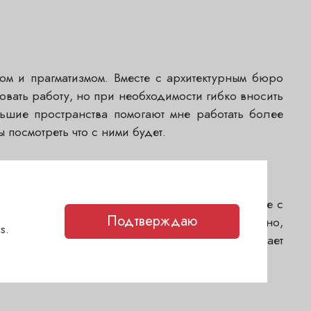
м и прагматизмом. Вместе с архитектурным бюро
вать работу, но при необходимости гибко вносить
льшие пространства помогают мне работать более
 посмотреть что с ними будет.
, где выращиваются наши виноградники, вместе с
Подтверждаю
икальную питкость. Это сложное, насыщенное вино,
s.
й был бы «свежим». Рынок сейчас хорошо принимает