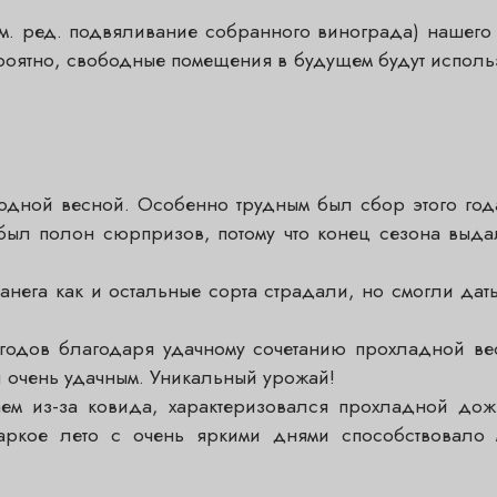
м. ред. подвяливание собранного винограда) нашего 
ероятно, свободные помещения в будущем будут использ
ной весной. Особенно трудным был сбор этого года
ыл полон сюрпризов, потому что конец сезона выда
ганега как и остальные сорта страдали, но смогли да
годов благодаря удачному сочетанию прохладной ве
л очень удачным. Уникальный урожай!
аем из-за ковида, характеризовался прохладной до
аркое лето с очень яркими днями способствовало 