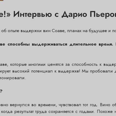
ое!» Интервью с Дарио Пьер
об опыте выдержки вин Соаве, планах на будущее и п
оаве способны выдерживаться длительное время. 
оаве, которые многими ценятся за способность к выде
рует высокий потенциал к выдержке! Мы пробовали де
ционировали.
и?
овно вернулся во времени, чувствовал тот год. Вино
 когда результат труда сохраняется с годами. Похоже