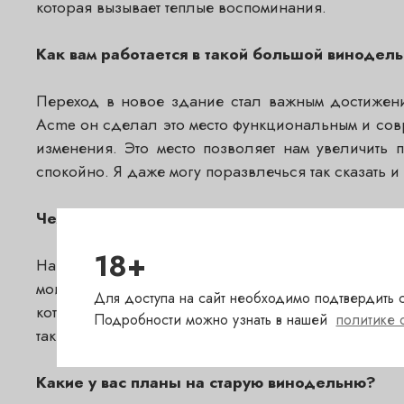
которая вызывает теплые воспоминания.
Как вам работается в такой большой винодел
Переход в новое здание стал важным достижени
Acme он сделал это место функциональным и совр
изменения. Это место позволяет нам увеличить 
спокойно. Я даже могу поразвлечься так сказать и
Чем ваш Amarone отличается от остальных?
18+
Наш Amarone отличается живостью и энергией, с
моим подходом бьянкисты (прим. ред. bianchista 
Для доступа на сайт необходимо подтвердить с
которое, несмотря на силу, вызывает желание пит
Подробности можно узнать в нашей
политике 
такие вина, хотя ещё 20 лет назад предпочитали д
Какие у вас планы на старую винодельню?