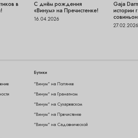
тиков в
С днём рождения
Gaja Dar
!
«Винум» на Пречистенке!
истории 
совиньон
16.04.2026
27.02.202
Бутики
шение
"Винум" на Полянке
ности
"Винум" на Гранатном
"Винум" на Сухаревском
"Винум" на Пречистенке
"Винум" на Садовнической